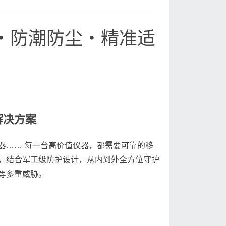
・防潮防尘・精准适
解决方案
器…… 每一台高价值仪器，都需要可靠的移
，结合军工级防护设计，从内到外全方位守护
等多重威胁。