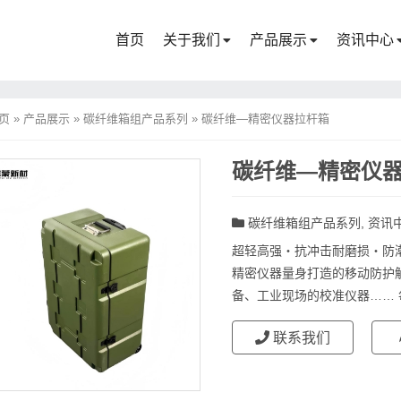
首页
关于我们
产品展示
资讯中心
页
»
产品展示
»
碳纤维箱组产品系列
»
碳纤维—精密仪器拉杆箱
碳纤维—精密仪
碳纤维箱组产品系列
,
资讯
超轻高强・抗冲击耐磨损・防潮
精密仪器量身打造的移动防护
备、工业现场的校准仪器…… 每
联系我们