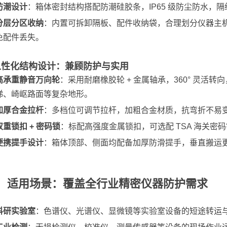
防潮设计
：箱体密封结构搭配防潮硅胶条，IP65 级防尘防水，
分层分区收纳
：内置可拆卸隔板、配件收纳袋，合理划分仪器主
免配件丢失。
 人性化结构设计：兼顾防护与实用
高承重静音万向轮
：采用耐磨橡胶轮 + 金属轴承，360° 灵活转
梯、崎岖路面等复杂地形。
加厚合金拉杆
：多档位可调节拉杆，加粗合金材质，抗弯折不易
双重锁扣 + 密码锁
：标配高强度金属锁扣，可选配 TSA 海关
便携提手设计
：箱体顶部、侧面均配备加厚防滑提手，垂直搬运
、 适用场景：覆盖全行业精密仪器防护需求
科研实验室
：色谱仪、光谱仪、显微镜等实验室设备的短途转运