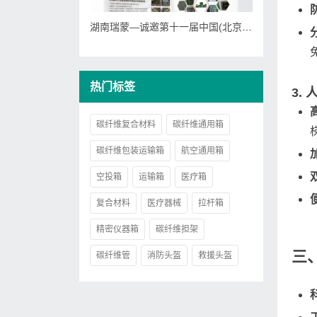
湖南瑞蒙—诚邀第十一届中国(北京)军事智能技术装备博览会
热门标签
3.
碳纤维复合材料
碳纤维通用箱
碳纤维包装运输箱
航空通用箱
空投箱
运输箱
医疗箱
复合材料
医疗器械
拉杆箱
精密仪器箱
碳纤维担架
三
碳纤维管
消防头盔
救援头盔