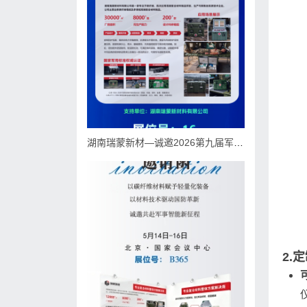
湖南瑞蒙新材—诚邀2026第九届军品(装备)防护与包装发展大会
2.