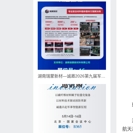
湖南瑞蒙新材—诚邀2026第九届军品(装备)防护与包装发展大会
航天