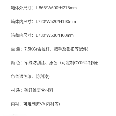
箱体外尺寸：L 866*W600*H275mm
箱体内尺寸：L720*W520*H190mm
箱盖内尺寸：L730*W530*H60mm
重 量：7.5KG(含拉杆、把手及锁扣等配件)
颜 色：军绿防刮漆、原色（可定制GY06军绿/原
色普通色漆、防刮漆)
材 质：碳纤维复合材料
内衬：可定制(EVA 内衬等)