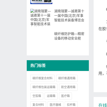
大会
湖南瑞蒙—诚邀第十
一届中国(北京)军事
智能技术装备博览会
在胶
碳纤维防护箱—精密
设备的移动安全舱
热门标签
用，
碳纤维复合材料
碳纤维通用箱
碳纤维包装运输箱
航空通用箱
空投箱
运输箱
医疗箱
复合材料
医疗器械
拉杆箱
在线