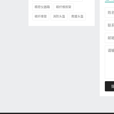
精密仪器箱
碳纤维担架
碳纤维管
消防头盔
救援头盔