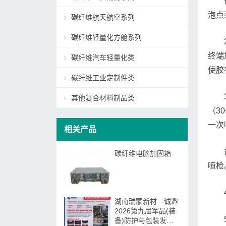
泡点
碳纤维航天航空系列
碳纤维轻量化方舱系列
终端
碳纤维汽车轻量化类
使胶
碳纤维工业定制件类
其他复合材料制品类
（3
一次
相关产品
碳纤维电脑加固箱
喷枪
湖南瑞蒙新材—诚邀
2026第九届军品(装
备)防护与包装发展