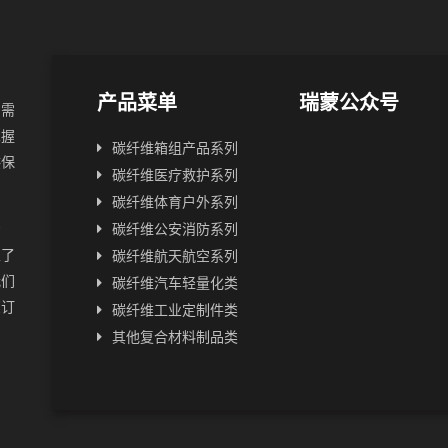
产品菜单
瑞蒙公众号
户需
掌握
碳纤维箱组产品系列
供保
碳纤维医疗救护系列
碳纤维体育户外系列
资
碳纤维公安消防系列
立了
碳纤维航天航空系列
我们
碳纤维汽车轻量化类
您订
碳纤维工业定制件类
其他复合材料制品类