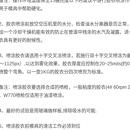
备注：操作环境温度降至15摄氏度以下时建议不进行胶衣喷涂
亮于模具中帮助硬化。
2、胶衣喷涂前放空空压机里的水分，检查油水分离器是否正常
加一个冷却干燥机能有效的防止在管道中残余的水汽及凝露，进
衣具有更好的耐候性。
3、喷涂胶衣请选用十字交叉法喷涂，若施行双十字交叉喷涂为最
0～1125px）,以达到雾化效果，胶衣厚度应控制在20~25mils(约
喷整个弯角。以一壶1KG的胶衣分四次喷完为标准。
备注：喷涂胶衣要选择合适的喷枪，一般粘度的胶衣(4# 60rpm 2000
。W770喷枪仅适用于油漆喷涂。
4、最好的试验是用玻璃做样板,排除吸水的可能.
5、喷涂胶衣前模具的清洁工作必须到位