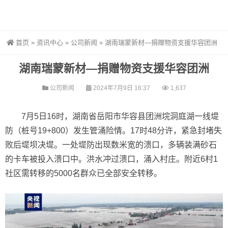
首页
»
资讯中心
»
公司新闻
»
湖南瑞蒙新材—捐赠物资支援华容团洲
湖南瑞蒙新材—捐赠物资支援华容团洲
公司新闻
2024年7月9日 16:37
1,637
7月5日16时，湖南省岳阳市华容县团洲垸洞庭湖一线堤
防（桩号19+800）发生管涌险情。17时48分许，紧急封堵失
败后堤坝决堤。一处堤防出现数米宽的溃口，多辆装满砂石
的卡车被投入溃口中。洪水冲过溃口，涌入村庄。附近6村1
社区需转移的5000名群众已全部安全转移。