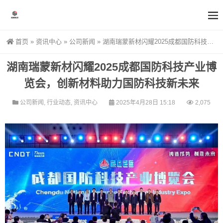
首页
»
资讯中心
»
公司新闻
»
湖南瑞蒙新材闪耀2025成都国防科技产业博览会，创新材料助力国防科技新未来
湖南瑞蒙新材闪耀2025成都国防科技产业博
览会，创新材料助力国防科技新未来
公司新闻
,
行业动态
,
资讯中心
2025年4月28日 15:18
2,075