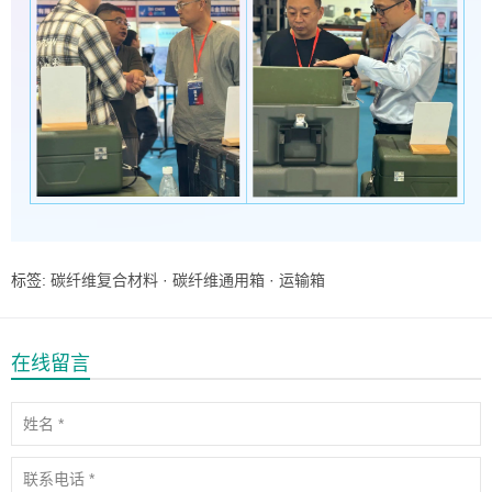
标签:
碳纤维复合材料
·
碳纤维通用箱
·
运输箱
在线留言