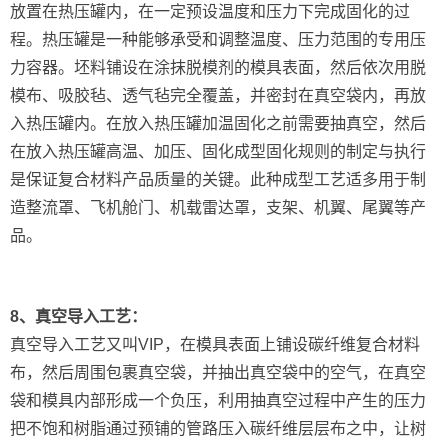
放置在热压罐内，在一定预设温度和压力下完成固化的过
程。热压罐是一种能够承受和调整温度、压力范围的专用压
力容器。坯料铺设在涂抹脱模剂的模具表面，然后依次用脱
模布、吸胶毡、透气毡完全覆盖，并密封在真空袋内，再放
入热压罐内。在放入热压罐加温固化之前需要抽真空，然后
在放入热压罐高温、加压、固化成型固化规则的制定与执行
是保证复合材料产品质量的关键。此种成型工艺适多用于制
造整流罩、飞机舱门、机载雷达罩，支架、机翼、尾翼等产
品。
8、真空导入工艺：
真空导入工艺又叫VIP，在模具表面上铺设碳纤维复合材料
布，然后周围包裹真空袋，并抽出真空袋中的空气，在真空
袋和模具内部形成一个负压，利用抽真空过程中产生的压力
把不饱和树脂通过预铺的管路压入碳纤维层层布之中，让树