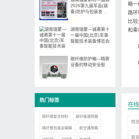
箱一
2026第九届军品(装
备)防护与包装发展
路环
大会
比较
湖南瑞蒙—诚邀第十
和乘
一届中国(北京)军事
智能技术装备博览会
碳纤维防护箱—精密
设备的移动安全舱
热门标签
在线
碳纤维复合材料
碳纤维通用箱
碳纤维包装运输箱
航空通用箱