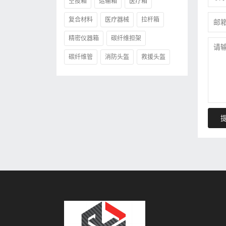
空投箱
运输箱
医疗箱
复合材料
医疗器械
拉杆箱
精密仪器箱
碳纤维担架
碳纤维管
消防头盔
救援头盔